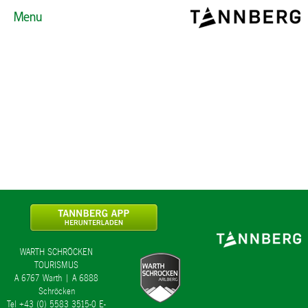
Menu
WARTH SCHRÖCKEN
TOURISMUS
A 6767 Warth | A 6888
Schröcken
Tel +43 (0) 5583 3515-0
E-